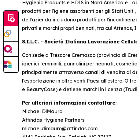
Hygienic Products e HDIS in Nord America e Lab
prodotti per l'igiene assorbenti per gli Stati Uniti
dell'azienda includono prodotti per l'incontinenz
privati ​​e marchi propri ben noti, tra cui
Attends, 
S.I.L.C. - Società Italiana Lavorazione Cellu
Con sede a Trescore Cremasco (provincia di Cremo
igienici femminili, pannolini per neonati, cosmetic
principalmente attraverso canali di vendita al de
l'esportazione in oltre venti Paesi all'estero. Ol
e BeautyCase) e detiene marchi in licenza (Trudi
Per ulteriori informazioni contattare:
Michael DiMauro
Attindas Hygiene Partners
michael.dimauro@attindas.com
4141 Parklake Ave, Raleigh, NC 27617