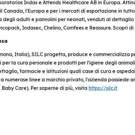
oratorios Indas e Attends Healthcare AB in Europa. Atti
, il Canada, l'Europa e per i mercati di esportazione in tutto
a degli adulti e pannolini per neonati, venduti al dettagli
Incopack, Indasec, Chelino, Comfees
e
Reassure
. Scopri di
losa
na, Italia), SILC progetta, produce e commercializza prod
i per la cura personale e prodotti per l'igiene degli animali
ttaglio, farmacie e istituzioni quali case di cura e osped
tre a numerose linee a marchio privato, l'azienda possiede a
 Baby Care). Per saperne di più, visita
https://silc.it