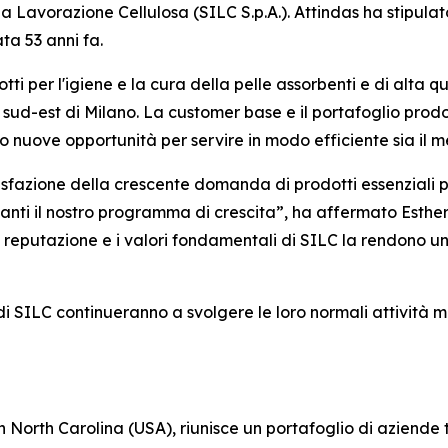
na Lavorazione Cellulosa (SILC S.p.A.). Attindas ha stipulat
ta 53 anni fa.
tti per l'igiene e la cura della pelle assorbenti e di alta qu
ud-est di Milano. La customer base e il portafoglio prodot
o nuove opportunità per servire in modo efficiente sia il 
isfazione della crescente domanda di prodotti essenziali p
avanti il nostro programma di crescita”, ha affermato Esthe
a reputazione e i valori fondamentali di SILC la rendono un
iali di SILC continueranno a svolgere le loro normali attivit
n North Carolina (USA), riunisce un portafoglio di aziende