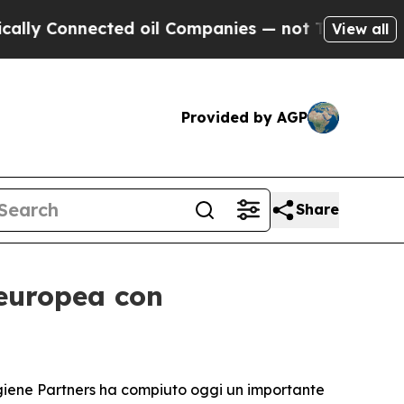
 Connected oil Companies — not Taxpayers — the 
View all
Provided by AGP
Share
 europea con
giene Partners ha compiuto oggi un importante